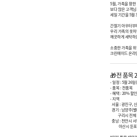
5월, 가족을 향한
보다 많은 고객님
세일 기간을 5월 
간절기 아우터부
우리 가족의 옷처
깨끗하게 세탁하
소중한 가족을 위
크린에이드 온라
🎁전 품목 
- 일정 : 5월 26일
- 품목 : 전품목
- 혜택 : 20% 할
- 지역
서울 : 광진구, 
경기 : 남양주(별
구리시 전체
충남 : 천안시 
아산시 둔포