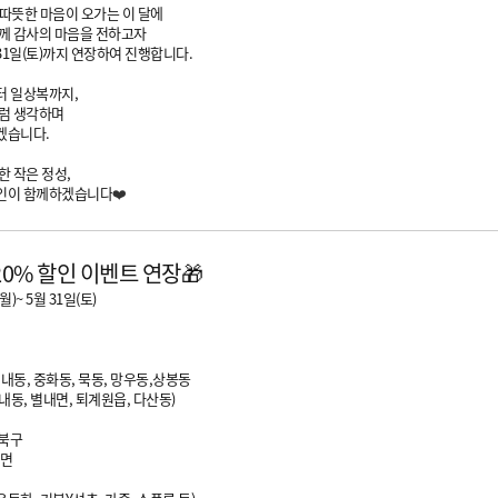
 따뜻한 마음이 오가는 이 달에
께 감사의 마음을 전하고자
31일(토)까지 연장하여 진행합니다.
터 일상복까지,
럼 생각하며
겠습니다.
한 작은 정성,
인이 함께하겠습니다
❤️
20% 할인 이벤트 연장🎁
(월)~ 5월 31일(토)
인
신내동, 중화동, 묵동, 망우동,상봉동
내동, 별내면, 퇴계원읍, 다산동)
서북구
면