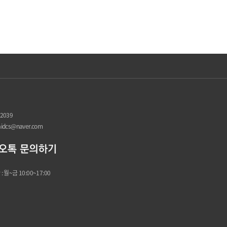
-2039
naidcs@naver.com
 월~금 10:00~17:00