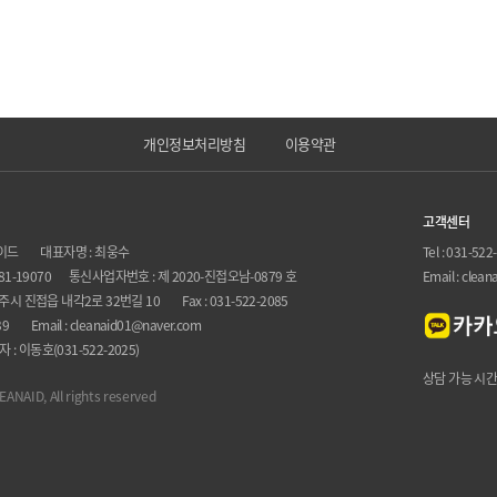
개인정보처리방침
이용약관
고객센터
에이드
대표자명 : 최웅수
Tel : 031-522
81-19070
통신사업자번호 : 제 2020-진접오남-0879 호
Email : clea
주시 진접읍 내각2로 32번길 10
Fax : 031-522-2085
39
Email : cleanaid01@naver.com
 이동호(031-522-2025)
상담 가능 시간 :
ANAID, All rights reserved